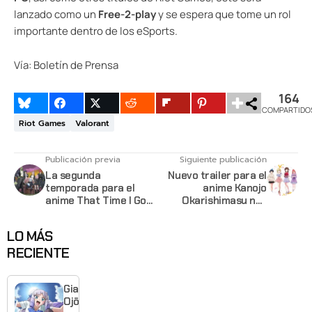
lanzado como un
Free-2-play
y se espera que tome un rol
importante dentro de los eSports.
Vía: Boletín de Prensa
164
COMPARTIDO
Riot Games
Valorant
Publicación previa
Siguiente publicación
La segunda
Nuevo trailer para el
temporada para el
anime Kanojo
anime That Time I Got
Okarishimasu nos
Reincarnated as a
muestra su tema
Slime se pospone
musical de apertura
LO MÁS
hasta enero 2021
RECIENTE
Giant
Ojō-