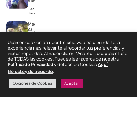
sama
revela
Hace 3
visual y
días
confirma
estreno
Made in
para
Abyss:
enero de
Mezameru
2027
Shinpi
Usamos cookies en nuestro sitio web para brindarte la
Hace 3 días
revela
experiencia más relevante al recordar tus preferencias y
nuevo
visitas repetidas. Al hacer clic en "Aceptar", aceptas el uso
Minecraft
tráiler,
de TODAS las cookies. Puedes leer acerca de nuestra
llega a
reparto y
Política de Privacidad
y del uso de Cookies
Aquí
Switch 2
tema
con
No estoy de acuerdo
.
Hace 3 días
musical
mejores
gráficos
Opciones de Cookies
Aceptar
Rockstar
y mucho
mostrará
Mario
más de
GTA 6 en
Hace 4 días
agosto
con
estreno
anticipado
en Netflix
ARTÍCULOS RELACIONADOS