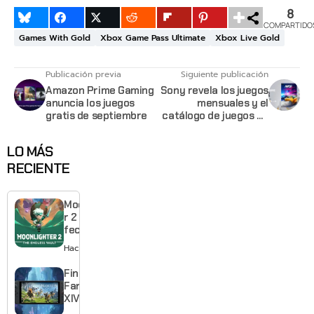
8
COMPARTIDO
Games With Gold
Xbox Game Pass Ultimate
Xbox Live Gold
Publicación previa
Siguiente publicación
Amazon Prime Gaming
Sony revela los juegos
anuncia los juegos
mensuales y el
gratis de septiembre
catálogo de juegos de
PlayStation Plus para
septiembre
LO MÁS
RECIENTE
Moonlighte
r 2 ya tiene
fecha y
puedes
Hace 1 día
quedarte
gratis con
Final
el primero
Fantasy
XIV llega a
Switch 2 y