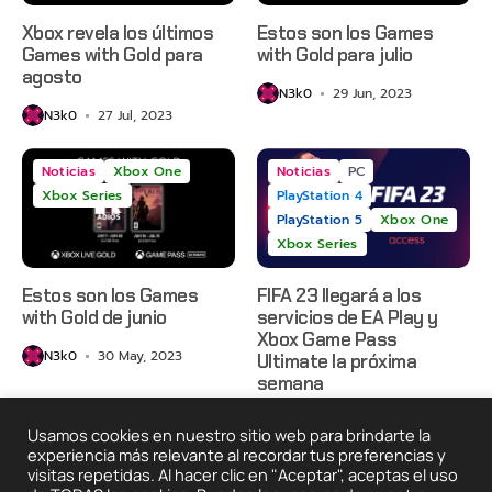
Xbox revela los últimos
Estos son los Games
Games with Gold para
with Gold para julio
agosto
N3k0
29 Jun, 2023
N3k0
27 Jul, 2023
Noticias
Xbox One
Noticias
PC
Xbox Series
PlayStation 4
PlayStation 5
Xbox One
Xbox Series
Estos son los Games
FIFA 23 llegará a los
with Gold de junio
servicios de EA Play y
Xbox Game Pass
N3k0
30 May, 2023
Ultimate la próxima
semana
N3k0
10 May, 2023
Usamos cookies en nuestro sitio web para brindarte la
experiencia más relevante al recordar tus preferencias y
visitas repetidas. Al hacer clic en "Aceptar", aceptas el uso