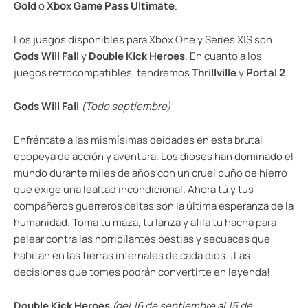
Gold
o
Xbox Game Pass Ultimate
.
Los juegos disponibles para Xbox One y Series X|S son
Gods Will Fall
y
Double Kick Heroes
. En cuanto a los
juegos retrocompatibles, tendremos
Thrillville
y
Portal 2
.
Gods Will Fall
(Todo septiembre)
Enfréntate a las mismísimas deidades en esta brutal
epopeya de acción y aventura. Los dioses han dominado el
mundo durante miles de años con un cruel puño de hierro
que exige una lealtad incondicional. Ahora tú y tus
compañeros guerreros celtas son la última esperanza de la
humanidad. Toma tu maza, tu lanza y afila tu hacha para
pelear contra las horripilantes bestias y secuaces que
habitan en las tierras infernales de cada dios. ¡Las
decisiones que tomes podrán convertirte en leyenda!
Double Kick Heroes
(del 16 de septiembre al 15 de