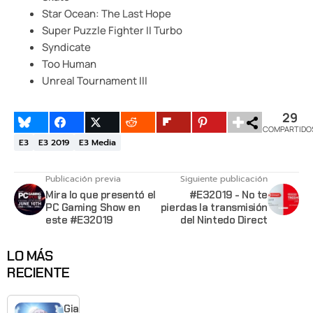
Star Ocean: The Last Hope
Super Puzzle Fighter II Turbo
Syndicate
Too Human
Unreal Tournament III
29
COMPARTIDO
E3
E3 2019
E3 Media
Publicación previa
Siguiente publicación
Mira lo que presentó el
#E32019 - No te
PC Gaming Show en
pierdas la transmisión
este #E32019
del Nintedo Direct
LO MÁS
RECIENTE
Giant