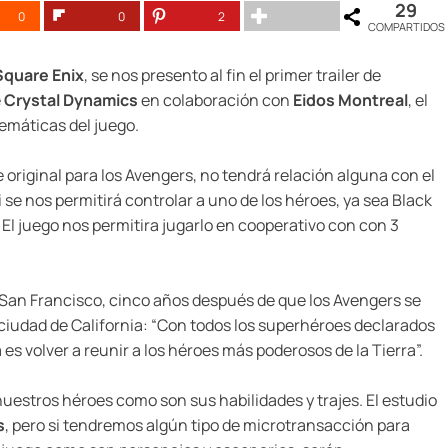
29
0
0
2
COMPARTIDOS
Square Enix
, se nos presento al fin el primer trailer de
e
Crystal Dynamics
en colaboración con
Eidos Montreal
, el
emáticas del juego.
original para los Avengers, no tendrá relación alguna con el
se nos permitirá controlar a uno de los héroes, ya sea Black
El juego nos permitira jugarlo en cooperativo con con 3
 San Francisco, cinco años después de que los Avengers se
ciudad de California: “Con todos los superhéroes declarados
 es volver a reunir a los héroes más poderosos de la Tierra”.
stros héroes como son sus habilidades y trajes. El estudio
s
, pero si tendremos algún tipo de microtransacción para