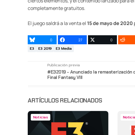
ciertos elementos, y el contenido lanzado para e
completamente gratuitos.
El juego saldrá a la venta el
15 de mayo de 2020
0
27
0
E3
E3 2019
E3 Media
Publicación previa
#E32019 - Anunciado la remasterización 
Final Fantasy VIII
ARTÍCULOS RELACIONADOS
Noticias
Notici