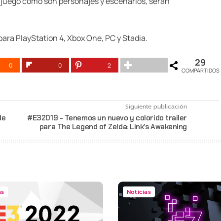
l juego como son personajes y escenarios, serán
para PlayStation 4, Xbox One, PC y Stadia.
29
0
0
2
COMPARTIDOS
Siguiente publicación
de
#E32019 - Tenemos un nuevo y colorido trailer
para The Legend of Zelda: Link’s Awakening
as
Noticias