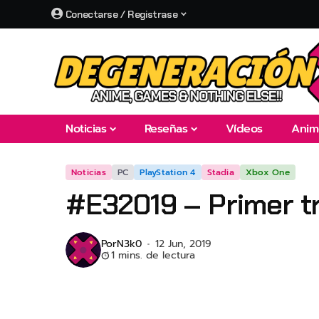
Conectarse / Registrase
Noticias
Reseñas
Vídeos
Anim
Noticias
PC
PlayStation 4
Stadia
Xbox One
#E32019 – Primer tr
Por
N3k0
12 Jun, 2019
1 mins. de lectura