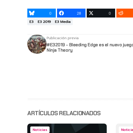
0
28
0
E3
E3 2019
E3 Media
Publicación previa
#E32019 - Bleeding Edge es el nuevo jueg
Ninja Theory
ARTÍCULOS RELACIONADOS
Noticias
Notici