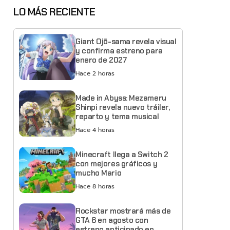
LO MÁS RECIENTE
Giant Ojō-sama revela visual
y confirma estreno para
enero de 2027
Hace 2 horas
Made in Abyss: Mezameru
Shinpi revela nuevo tráiler,
reparto y tema musical
Hace 4 horas
Minecraft llega a Switch 2
con mejores gráficos y
mucho Mario
Hace 8 horas
Rockstar mostrará más de
GTA 6 en agosto con
estreno anticipado en