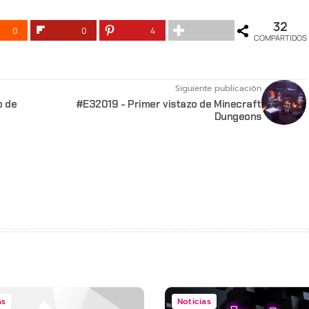
32
0
0
4
COMPARTIDOS
Siguiente publicación
o de
#E32019 - Primer vistazo de Minecraft
Dungeons
as
Noticias