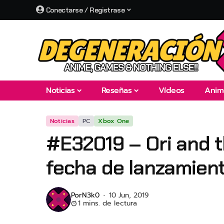
Conectarse / Registrase
Noticias
Reseñas
Vídeos
Anim
Noticias
PC
Xbox One
#E32019 – Ori and th
fecha de lanzamient
Por
N3k0
10 Jun, 2019
1 mins. de lectura