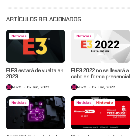
Day,
Grounded
2 y más
ARTÍCULOS RELACIONADOS
Noticias
Noticias
El E3 estará de vuelta en
El E3 2022 no se llevará a
2023
cabo en forma presencial
N3k0
07 Jun, 2022
N3k0
07 Ene, 2022
Noticias
Noticias
Nintendo