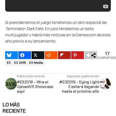
Si preordenamos el juego tendremos un skin especial de
Terminator: Dark Fate
. En julio tendremos un beta
multijugador y habrá más noticias en la Gamescom de este
año previo a su lanzamiento.
17
COMPARTIDO
E3
E3 2019
E3 Media
Publicación previa
Siguiente publicación
#E32019 - Mira el
#E32019 - Dying Light
UploadVR Showcase
2 estará llegando
aquí
hasta el próximo año
LO MÁS
RECIENTE