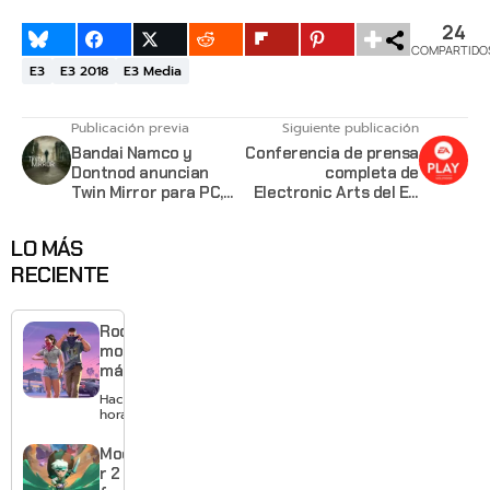
24
COMPARTIDO
E3
E3 2018
E3 Media
Publicación previa
Siguiente publicación
Bandai Namco y
Conferencia de prensa
Dontnod anuncian
completa de
Twin Mirror para PC,
Electronic Arts del E3
Playstation 4 y Xbox
2018
One
LO MÁS
RECIENTE
Rockstar
mostrará
más de
GTA 6 en
Hace 6
agosto
horas
con
estreno
Moonlighte
anticipado
r 2 ya tiene
en Netflix