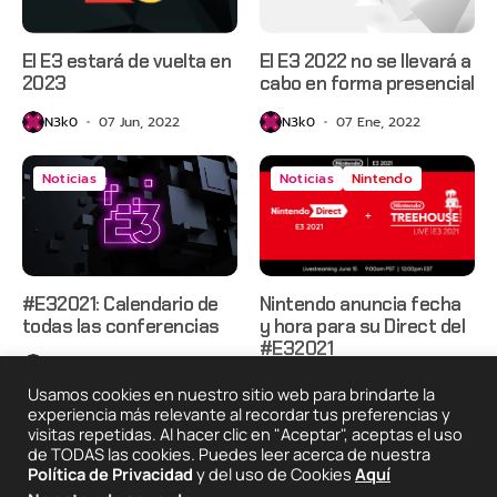
El E3 estará de vuelta en
El E3 2022 no se llevará a
2023
cabo en forma presencial
N3k0
07 Jun, 2022
N3k0
07 Ene, 2022
Noticias
Noticias
Nintendo
#E32021: Calendario de
Nintendo anuncia fecha
todas las conferencias
y hora para su Direct del
#E32021
N3k0
07 Jun, 2021
N3k0
02 Jun, 2021
Usamos cookies en nuestro sitio web para brindarte la
experiencia más relevante al recordar tus preferencias y
visitas repetidas. Al hacer clic en "Aceptar", aceptas el uso
de TODAS las cookies. Puedes leer acerca de nuestra
2025 © Degeneraciónx.com | Anime, Games & Nothing
Política de Privacidad
y del uso de Cookies
Aquí
Else