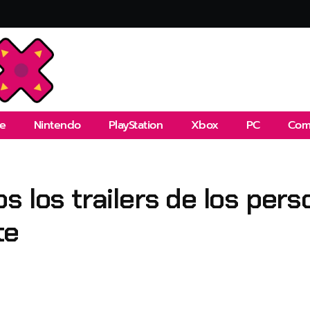
e
Nintendo
PlayStation
Xbox
PC
Com
s los trailers de los per
te