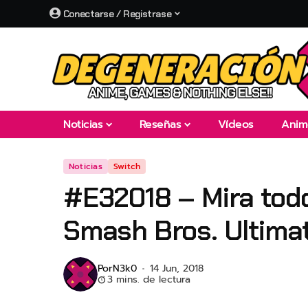
Conectarse / Registrase
Noticias
Reseñas
Vídeos
Anim
Noticias
Switch
#E32018 – Mira todo
Smash Bros. Ultima
Por
N3k0
14 Jun, 2018
3 mins. de lectura