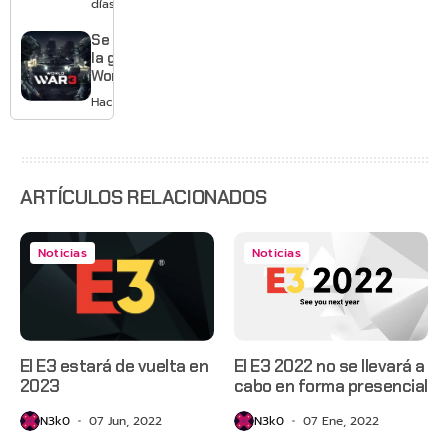
días
Gears of
War: E-
Se acabó
Day,
la guerra:
Grounded
World War
2 y más
3 apaga
Hace 3 días
sus
servidores
ARTÍCULOS RELACIONADOS
Noticias
Noticias
El E3 estará de vuelta en
El E3 2022 no se llevará a
2023
cabo en forma presencial
N3k0
07 Jun, 2022
N3k0
07 Ene, 2022