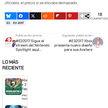
oficiales, el precio si se elevaba demasiado.
18
COMPARTIDO
E3
E3 2017
Publicación previa
Siguiente publicación
#E32017 Sigue el
#E32017 Xbox
stream del Nintendo
presenta nuevo diseño
Spotlight aquí
para sus Avatars
[update]
LO MÁS
RECIENTE
Moonlighte
r 2 ya tiene
fecha y
puedes
Hace 22
quedarte
horas
gratis con
el primero
Final