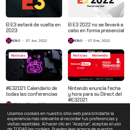
El E3 estará de vuelta en
El E3 2022 no se llevará a
2023
cabo en forma presencial
N3k0
07 Jun, 2022
N3k0
07 Ene, 2022
Noticias
Noticias
Nintendo
#E32021: Calendario de
Nintendo anuncia fecha
todas las conferencias
y hora para su Direct del
#E32021
N3k0
07 Jun, 2021
N3k0
02 Jun, 2021
Usamos cookies en nuestro sitio web para brindarte la
experiencia más relevante al recordar tus preferencias y
visitas repetidas. Al hacer clic en "Aceptar", aceptas el uso
de TODAS las cookies. Puedes leer acerca de nuestra