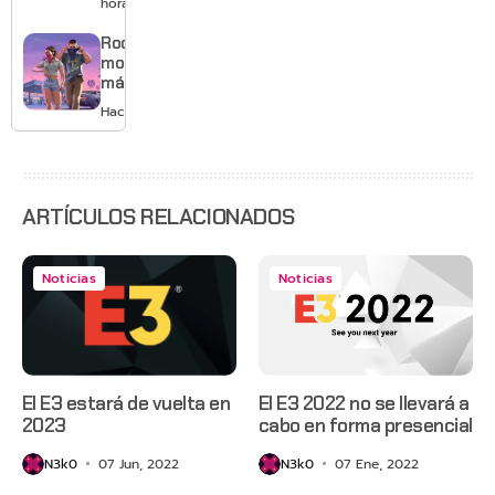
horas
gráficos
y mucho
Rockstar
Mario
mostrará
más de
GTA 6 en
Hace 1 día
agosto
con
estreno
anticipado
en Netflix
ARTÍCULOS RELACIONADOS
Noticias
Noticias
El E3 estará de vuelta en
El E3 2022 no se llevará a
2023
cabo en forma presencial
N3k0
07 Jun, 2022
N3k0
07 Ene, 2022