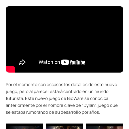
Por el momento son escasos los detalles de este nuevo
juego, pero al parecer estará centrado en un mundo
futurista. Este nuevo juego de BioWare se conocica
anteriormente por el nombre clave de “Dylan”, juego que
se estaba rumorando de su desarrollo por años.