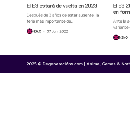
El E3 estará de vuelta en 2023
El E3 2
en form
Después de 3 años de estar ausente, la
feria más importante de...
Ante la 
variante 
N3k0
07 Jun, 2022
N3k0
2025 © Degeneraciónx.com | Anime, Games & Noth