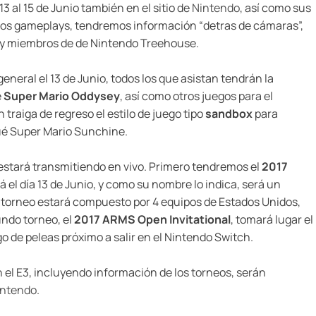
 al 15 de Junio también en el sitio de
Nintendo
, así como sus
 los gameplays, tendremos información “detras de cámaras”,
s y miembros de de Nintendo Treehouse.
neral el 13 de Junio, todos los que asistan tendrán la
e
Super Mario Oddysey
, así como otros juegos para el
traiga de regreso el estilo de juego tipo
sandbox
para
fué Super Mario Sunchine.
estará transmitiendo en vivo. Primero tendremos el
2017
á el día 13 de Junio, y como su nombre lo indica, será un
l torneo estará compuesto por 4 equipos de Estados Unidos,
undo torneo, el
2017 ARMS Open Invitational
, tomará lugar el
ego de peleas próximo a salir en el Nintendo Switch.
 el E3, incluyendo información de los torneos, serán
intendo
.