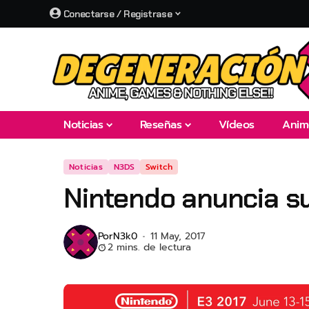
Conectarse / Registrase
Noticias
Reseñas
Vídeos
Anim
Noticias
N3DS
Switch
Nintendo anuncia s
Por
N3k0
11 May, 2017
2 mins. de lectura