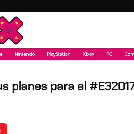
e
Nintendo
PlayStation
Xbox
PC
Com
us planes para el #E3201