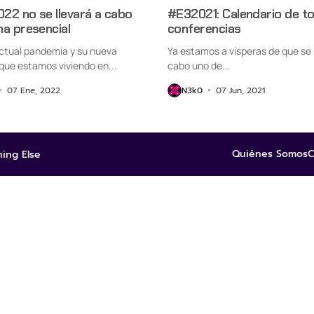
022 no se llevará a cabo
#E32021: Calendario de to
a presencial
conferencias
actual pandemia y su nueva
Ya estamos a vísperas de que se 
que estamos viviendo en...
cabo uno de...
07 Ene, 2022
N3k0
07 Jun, 2021
Quiénes Somos
C
ing Else