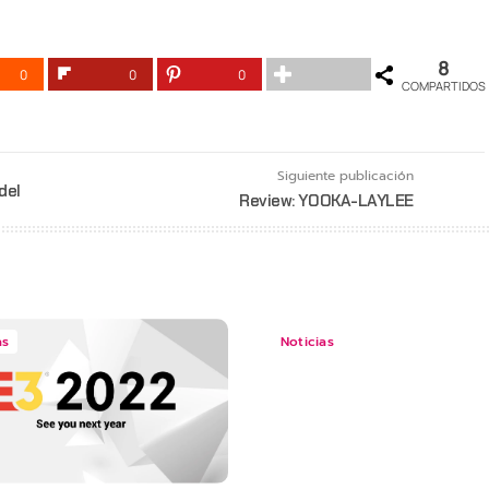
8
0
0
0
COMPARTIDOS
Siguiente publicación
del
Review: YOOKA-LAYLEE
as
Noticias