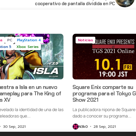
cooperativo de pantalla dividida en PC
as
PC
PlayStation 4
Noticias
ation 5
Xbox Series
stra a Isla en un nuevo
Square Enix comparte su
gameplay para The King of
programa para el Tokyo 
rs XV
Show 2021
velado la identidad de una de las
La publicadora nipona de Square 
eleadoras que...
dado a conocer su programa...
30 Sep, 2021
N3k0
28 Sep, 2021