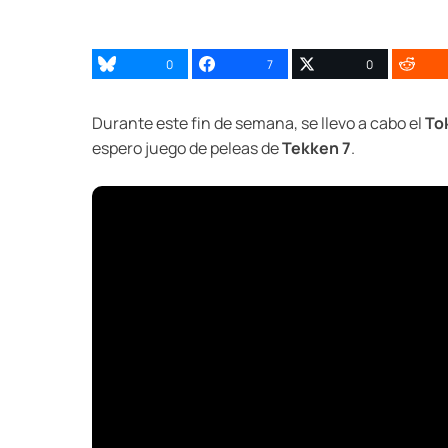
0
7
0
Durante este fin de semana, se llevo a cabo el
To
espero juego de peleas de
Tekken 7
.