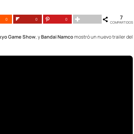
7
0
0
0
COMPARTIDOS
kyo Game Show
, y
Bandai Namco
mostró un nuevo trailer del