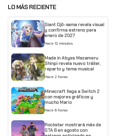
LO MÁS RECIENTE
Giant Ojō-sama revela visual
y confirma estreno para
enero de 2027
Hace 12 minutos
Made in Abyss: Mezameru
Shinpi revela nuevo tráiler,
reparto y tema musical
Hace 2 horas
Minecraft llega a Switch 2
con mejores gráficos y
mucho Mario
Hace 6 horas
Rockstar mostrará más de
GTA 6 en agosto con
estreno anticipado en