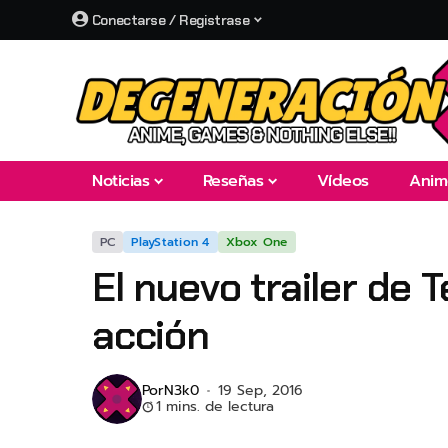
Conectarse / Registrase
Noticias
Reseñas
Vídeos
Anim
PC
PlayStation 4
Xbox One
El nuevo trailer de
acción
Por
N3k0
19 Sep, 2016
1 mins. de lectura