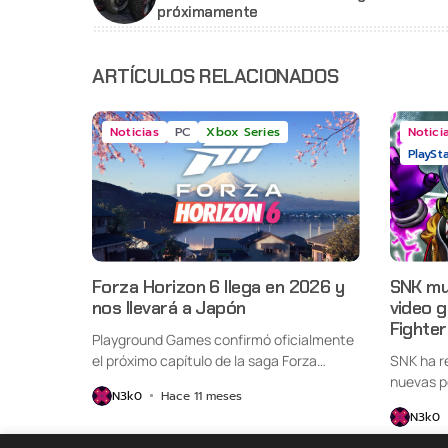
próximamente
ARTÍCULOS RELACIONADOS
Noticias
PC
Xbox Series
Notici
PlaySt
Forza Horizon 6 llega en 2026 y
SNK mue
nos llevará a Japón
video 
Fighte
Playground Games confirmó oficialmente
el próximo capítulo de la saga Forza
SNK ha re
Horizon,...
nuevas p
N3k0
Hace 11 meses
N3k0