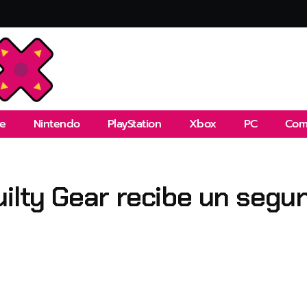
e
Nintendo
PlayStation
Xbox
PC
Com
ilty Gear recibe un segun