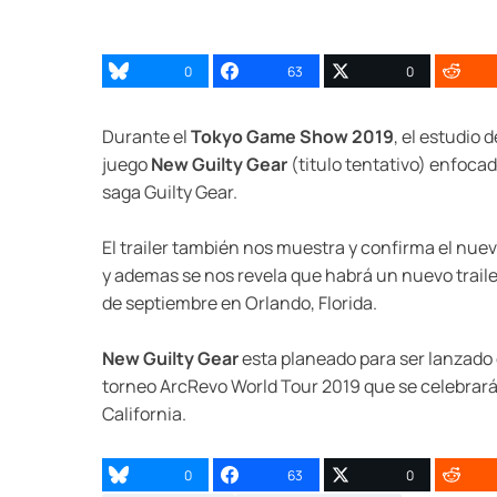
0
63
0
Durante el
Tokyo Game Show 2019
, el estudio 
juego
New Guilty Gear
(titulo tentativo) enfocad
saga Guilty Gear.
El trailer también nos muestra y confirma el nue
y ademas se nos revela que habrá un nuevo trailer 
de septiembre en Orlando, Florida.
New Guilty Gear
esta planeado para ser lanzado en
torneo ArcRevo World Tour 2019 que se celebrará l
California.
0
63
0