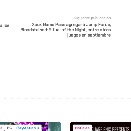
Siguiente publicación
Xbox Game Pass agregará Jump Force,
a los
Bloodstained: Ritual of the Night, entre otros
juegos en septiembre
as
PC
PlayStation 4
Noticias