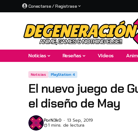
Conectarse / Registrase
Noticias
Reseñas
Vídeos
Anim
Noticias
PlayStation 4
El nuevo juego de Gu
el diseño de May
Por
N3k0
13 Sep, 2019
1 mins. de lectura