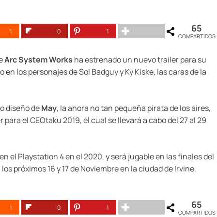
65
1
0
1
COMPARTIDOS
de
Arc System Works
ha estrenado un nuevo trailer para su
o en los personajes de Sol Badguy y Ky Kiske, las caras de la
vo diseño de
May
, la ahora no tan pequeña pirata de los aires,
para el CEOtaku 2019, el cual se llevará a cabo del 27 al 29
 el Playstation 4 en el 2020, y será jugable en las finales del
os próximos 16 y 17 de Noviembre en la ciudad de Irvine,
65
1
0
1
COMPARTIDOS