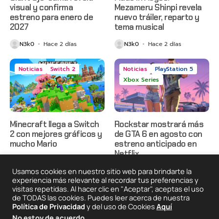
visual y confirma
Mezameru Shinpi revela
estreno para enero de
nuevo tráiler, reparto y
2027
tema musical
N3k0
Hace 2 días
N3k0
Hace 2 días
Noticias
Switch 2
Noticias
PlayStation 5
Xbox Series
Minecraft llega a Switch
Rockstar mostrará más
2 con mejores gráficos y
de GTA 6 en agosto con
mucho Mario
estreno anticipado en
Netflix
N3k0
Hace 2 días
N3k0
Hace 3 días
Usamos cookies en nuestro sitio web para brindarte la
experiencia más relevante al recordar tus preferencias y
visitas repetidas. Al hacer clic en "Aceptar", aceptas el uso
de TODAS las cookies. Puedes leer acerca de nuestra
2025 © Degeneraciónx.com | Anime, Games & Nothing
Política de Privacidad
y del uso de Cookies
Aquí
Else
No estoy de acuerdo
.