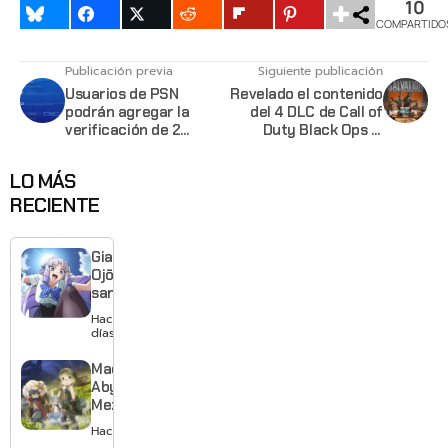
10
COMPARTIDO
Publicación previa
Siguiente publicación
Usuarios de PSN
Revelado el contenido
podrán agregar la
del 4 DLC de Call of
verificación de 2
Duty Black Ops 3:
pasos a su cuenta
Salvation
LO MÁS
RECIENTE
Giant
Ojō-
sama
revela
Hace 2
visual y
días
confirma
estreno
Made in
para
Abyss:
enero de
Mezameru
2027
Shinpi
Hace 2 días
revela