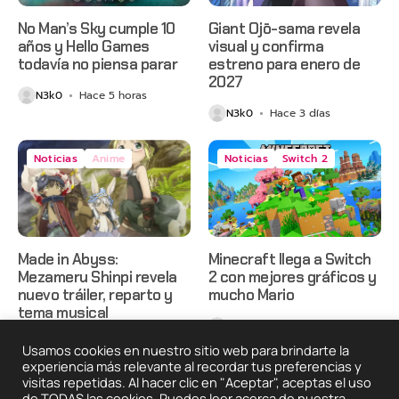
No Man’s Sky cumple 10
Giant Ojō-sama revela
años y Hello Games
visual y confirma
todavía no piensa parar
estreno para enero de
2027
N3k0
Hace 5 horas
N3k0
Hace 3 días
Noticias
Anime
Noticias
Switch 2
Made in Abyss:
Minecraft llega a Switch
Mezameru Shinpi revela
2 con mejores gráficos y
nuevo tráiler, reparto y
mucho Mario
tema musical
N3k0
Hace 3 días
N3k0
Hace 3 días
Usamos cookies en nuestro sitio web para brindarte la
experiencia más relevante al recordar tus preferencias y
visitas repetidas. Al hacer clic en "Aceptar", aceptas el uso
de TODAS las cookies. Puedes leer acerca de nuestra