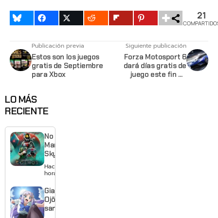
21
COMPARTIDO
Publicación previa
Siguiente publicación
Estos son los juegos
Forza Motosport 6
gratis de Septiembre
dará días gratis de
para Xbox
juego este fin de
semana
LO MÁS
RECIENTE
No
Man’s
Sky
cumple
Hace 5
10 años
horas
y Hello
Games
Giant
todavía
Ojō-
no
sama
piensa
revela