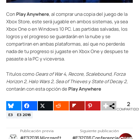
Con
Play Anywhere
, al comprar una copia del juego de la
Xbox Store, este será jugable en ambos sistemas, ya sea
Xbox One o en Windows 10 PC. Las partidas salvadas, los
logros y el progreso se guardarán en la nube y se
compartiran en ambas plataformas, así que no perderás
nada de tu progreso si jugaste en Xbox One y despues te
pasaste a la PC y viceversa.
Titulos como
Gears of War 4, Recore, Scalebound, Forza
Horizon 2, Halo Wars 2, Sea of Thieves y State of Decay 2
,
contarán con esta opción de
Play Anywhere
2
COMPARTIDO
E3
E3 2016
Publicación previa
Siguiente publicación
#E32016 Microsoft
#E32016 Conferencia