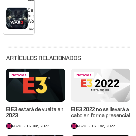
Gears of
War: E-
Se acabó
Day,
la guerra:
Grounded
World War
2 y más
3 apaga
Hace 3 días
sus
servidores
ARTÍCULOS RELACIONADOS
Noticias
Noticias
El E3 estará de vuelta en
El E3 2022 no se llevará a
2023
cabo en forma presencial
N3k0
07 Jun, 2022
N3k0
07 Ene, 2022