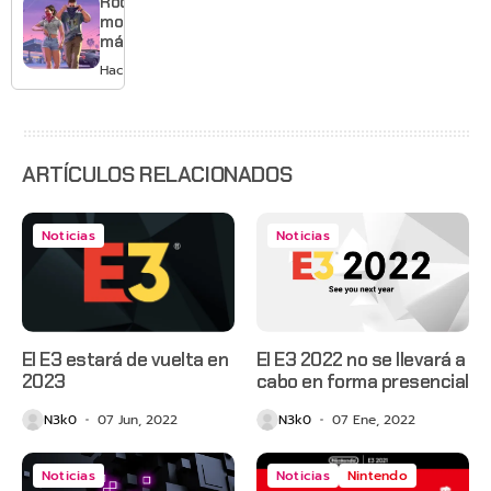
Rockstar
y mucho
mostrará
Mario
más de
GTA 6 en
Hace 3 días
agosto
con
estreno
anticipado
en Netflix
ARTÍCULOS RELACIONADOS
Noticias
Noticias
El E3 estará de vuelta en
El E3 2022 no se llevará a
2023
cabo en forma presencial
N3k0
07 Jun, 2022
N3k0
07 Ene, 2022
Noticias
Noticias
Nintendo