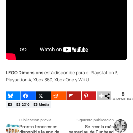
LEGO Dimensions
está disponibe para el Playstation 3,
Playsation 4, Xbox 360, Xbox One y Wii U.
8
COMPARTIDO
E3
E3 2016
E3 Media
Publicación previa
Siguiente publicación
Pronto tendremos
Se revela más
disponible la app de
gameplay de Cuphead