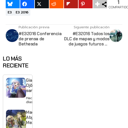
1
COMPARTID
E3
E3 2016
Publicación previa
Siguiente publicación
#E32016 Conferencia
#E32016 Todos los
de prensa de
DLC de mapas y modos
Bethesda
de juegos futuros de
Titanfall 2 serán
gratuitos
LO MÁS
RECIENTE
Giant
Ojō-
sama
revela
Hace 2
visual y
días
confirma
estreno
Made in
para
Abyss:
enero de
Mezameru
2027
Shinpi