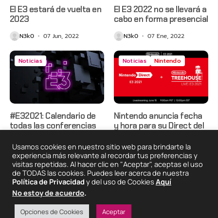
El E3 estará de vuelta en
El E3 2022 no se llevará a
2023
cabo en forma presencial
N3k0
07 Jun, 2022
N3k0
07 Ene, 2022
Noticias
Noticias
Nintendo
#E32021: Calendario de
Nintendo anuncia fecha
todas las conferencias
y hora para su Direct del
#E32021
N3k0
07 Jun, 2021
Usamos cookies en nuestro sitio web para brindarte la
N3k0
02 Jun, 2021
experiencia más relevante al recordar tus preferencias y
visitas repetidas. Al hacer clic en "Aceptar", aceptas el uso
de TODAS las cookies. Puedes leer acerca de nuestra
Política de Privacidad
y del uso de Cookies
Aquí
2025 © Degeneraciónx.com | Anime, Games & Nothing
No estoy de acuerdo
.
Else
Quiénes
Condiciones De
Políticas De
¡Colabora!
Opciones de Cookies
Aceptar
Somos
Uso
Privacidad