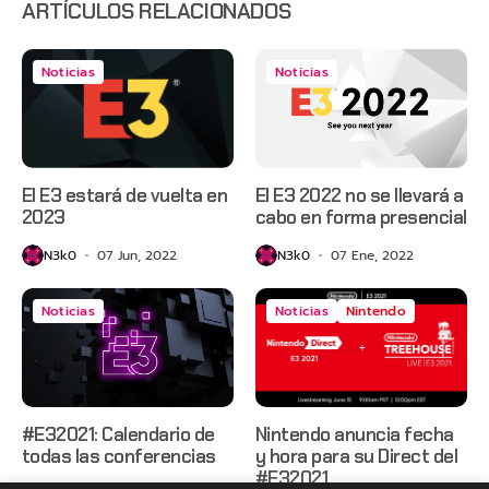
ARTÍCULOS RELACIONADOS
Noticias
Noticias
El E3 estará de vuelta en
El E3 2022 no se llevará a
2023
cabo en forma presencial
N3k0
07 Jun, 2022
N3k0
07 Ene, 2022
Noticias
Noticias
Nintendo
#E32021: Calendario de
Nintendo anuncia fecha
todas las conferencias
y hora para su Direct del
#E32021