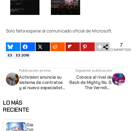
Solo falta esperar al comunicado oficial de Microsoft.
7
COMPARTIDO
E3
E3 2016
Publicación previa
Siguiente publicación
Activision anuncia su
Conoce al rival de
sistema de contratos
Beck de Mighty No. 9,
y al nuevo especialista
The Vermilion
en Black Ops 3
Destroyer
LO MÁS
RECIENTE
Giant
Ojō-