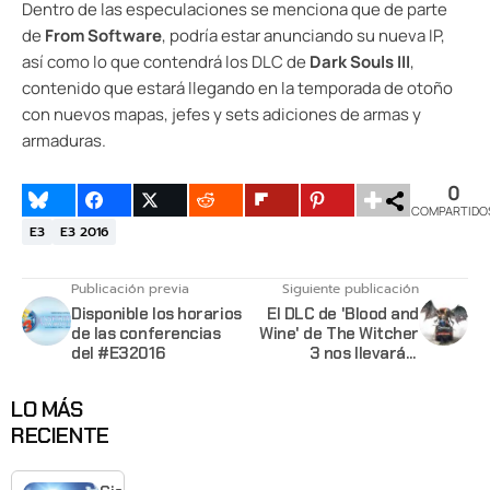
Dentro de las especulaciones se menciona que de parte
de
From Software
, podría estar anunciando su nueva IP,
así como lo que contendrá los DLC de
Dark Souls III
,
contenido que estará llegando en la temporada de otoño
con nuevos mapas, jefes y sets adiciones de armas y
armaduras.
0
COMPARTIDO
E3
E3 2016
Publicación previa
Siguiente publicación
Disponible los horarios
El DLC de 'Blood and
de las conferencias
Wine' de The Witcher
del #E32016
3 nos llevará a
explorar una nueva
región
LO MÁS
RECIENTE