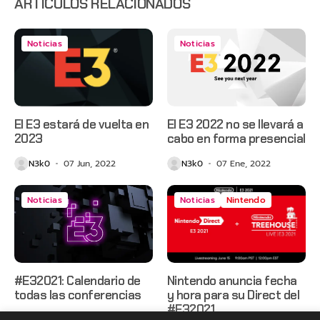
ARTÍCULOS RELACIONADOS
Noticias
Noticias
El E3 estará de vuelta en
El E3 2022 no se llevará a
2023
cabo en forma presencial
N3k0
07 Jun, 2022
N3k0
07 Ene, 2022
Noticias
Noticias
Nintendo
#E32021: Calendario de
Nintendo anuncia fecha
todas las conferencias
y hora para su Direct del
#E32021
N3k0
07 Jun, 2021