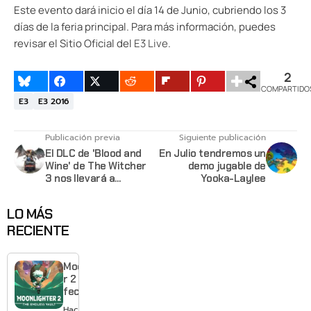
Este evento dará inicio el día 14 de Junio, cubriendo los 3
días de la feria principal. Para más información, puedes
revisar el Sitio Oficial del
E3 Live
.
2
COMPARTIDO
E3
E3 2016
Publicación previa
Siguiente publicación
El DLC de 'Blood and
En Julio tendremos un
Wine' de The Witcher
demo jugable de
3 nos llevará a
Yooka-Laylee
explorar una nueva
región
LO MÁS
RECIENTE
Moonlighte
r 2 ya tiene
fecha y
puedes
Hace 11 horas