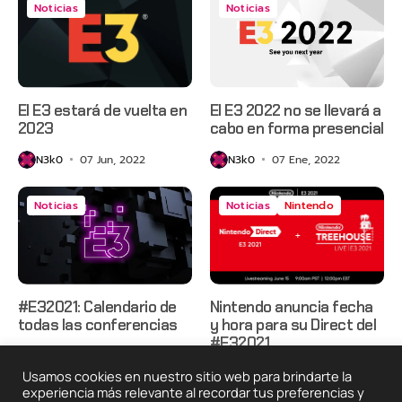
Noticias
Noticias
El E3 estará de vuelta en
El E3 2022 no se llevará a
2023
cabo en forma presencial
N3k0
07 Jun, 2022
N3k0
07 Ene, 2022
Noticias
Noticias
Nintendo
#E32021: Calendario de
Nintendo anuncia fecha
todas las conferencias
y hora para su Direct del
#E32021
N3k0
07 Jun, 2021
N3k0
02 Jun, 2021
Usamos cookies en nuestro sitio web para brindarte la
experiencia más relevante al recordar tus preferencias y