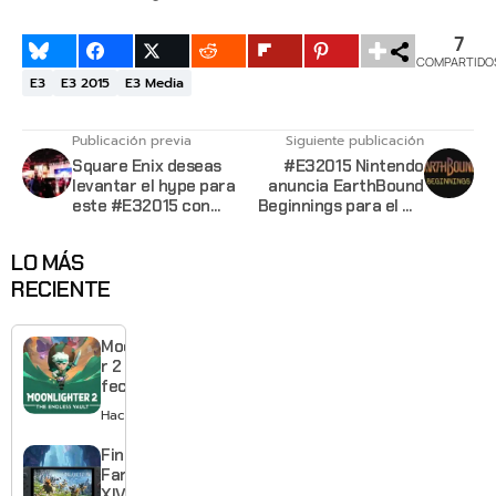
7
COMPARTIDO
E3
E3 2015
E3 Media
Publicación previa
Siguiente publicación
Square Enix deseas
#E32015 Nintendo
levantar el hype para
anuncia EarthBound
este #E32015 con
Beginnings para el Wii
este video
U
LO MÁS
RECIENTE
Moonlighte
r 2 ya tiene
fecha y
puedes
Hace 7 horas
quedarte
gratis con
Final
el primero
Fantasy
XIV llega a