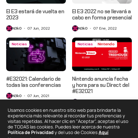
El E3 estará de vuelta en
El E3 2022 no se llevará a
2023
cabo en forma presencial
N3k0
07 Jun, 2022
N3k0
07 Ene, 2022
Noticias
Noticias
Nintendo
#E32021: Calendario de
Nintendo anuncia fecha
todas las conferencias
y hora para su Direct del
#E32021
N3k0
07 Jun, 2021
N3k0
02 Jun, 2021
Usamos cookies en nuestro sitio web para brindarte la
experiencia más relevante al recordar tus preferencias y
visitas repetidas. Al hacer clic en "Aceptar", aceptas el uso
2025 © Degeneraciónx.com | Anime, Games & Nothing
de TODAS las cookies. Puedes leer acerca de nuestra
Else
Política de Privacidad
y del uso de Cookies
Aquí
Quiénes
Condiciones De
Políticas De
¡Colabora!