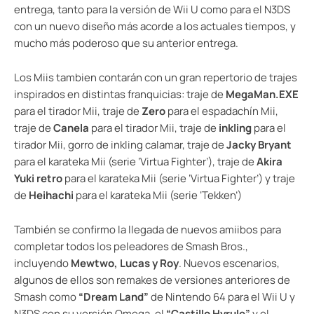
entrega, tanto para la versión de Wii U como para el N3DS
con un nuevo diseño más acorde a los actuales tiempos, y
mucho más poderoso que su anterior entrega.
Los Miis tambien contarán con un gran repertorio de trajes
inspirados en distintas franquicias: traje de
MegaMan.EXE
para el tirador Mii, traje de
Zero
para el espadachín Mii,
traje de
Canela
para el tirador Mii, traje de
inkling
para el
tirador Mii, gorro de inkling calamar, traje de
Jacky Bryant
para el karateka Mii (serie ‘Virtua Fighter’), traje de
Akira
Yuki retro
para el karateka Mii (serie ‘Virtua Fighter’) y traje
de
Heihachi
para el karateka Mii (serie ‘Tekken’)
También se confirmo la llegada de nuevos amiibos para
completar todos los peleadores de Smash Bros.,
incluyendo
Mewtwo, Lucas y Roy
. Nuevos escenarios,
algunos de ellos son remakes de versiones anteriores de
Smash como
“Dream Land”
de Nintendo 64 para el Wii U y
N3DS con su versión Omega, el
“Castillo Hyrule”
y el