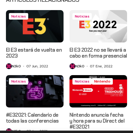
Noticias
Noticias
El E3 estará de vuelta en
El E3 2022 no se llevará a
2023
cabo en forma presencial
N3k0
07 Jun, 2022
N3k0
07 Ene, 2022
Noticias
Noticias
Nintendo
#E32021: Calendario de
Nintendo anuncia fecha
todas las conferencias
y hora para su Direct del
#E32021
N3k0
07 Jun, 2021