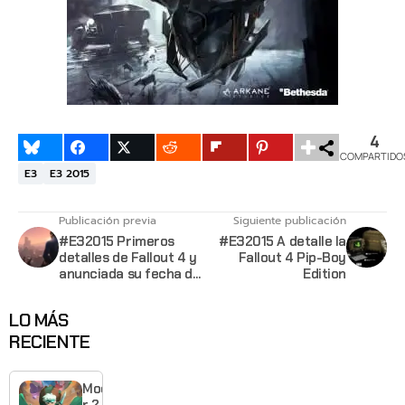
4
COMPARTIDO
E3
E3 2015
Publicación previa
Siguiente publicación
#E32015 Primeros
#E32015 A detalle la
detalles de Fallout 4 y
Fallout 4 Pip-Boy
anunciada su fecha de
Edition
salida
LO MÁS
RECIENTE
Moonlighte
r 2 ya tiene