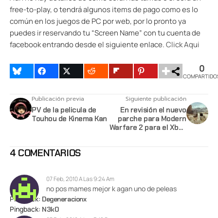
free-to-play, o tendrá algunos items de pago como es lo
común en los juegos de PC por web, por lo pronto ya
puedes ir reservando tu “Screen Name” con tu cuenta de
facebook entrando desde el siguiente enlace.
Click Aqui
0
COMPARTIDO
Publicación previa
Siguiente publicación
PV de la pelicula de
En revisión el nuevo
Touhou de Kinema Kan
parche para Modern
Warfare 2 para el Xbox
360
4 COMENTARIOS
07 Feb, 2010 A Las 9:24 Am
no pos mames mejor k agan uno de peleas
Pingback:
Degeneracionx
Pingback:
N3k0