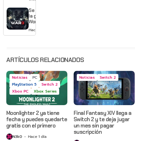
Gears of
War: E-
Se acabó
Day,
la guerra:
Grounded
World War
2 y más
3 apaga
Hace 3 días
sus
servidores
ARTÍCULOS RELACIONADOS
Noticias
PC
Noticias
Switch 2
PlayStation 5
Switch 2
Xbox PC
Xbox Series
Moonlighter 2 ya tiene
Final Fantasy XIV llega a
fecha y puedes quedarte
Switch 2 y te deja jugar
gratis con el primero
un mes sin pagar
suscripción
N3k0
Hace 1 día