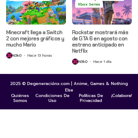
Xbox Series
Minecraft llega a Switch
Rockstar mostrará más
2 con mejores gráficos y
de GTA 6 en agosto con
mucho Mario
estreno anticipado en
Netflix
N3k0
Hace 13 horas
N3k0
Hace 1 día
2025 © Degeneraciónx.com | Anime, Games & Nothing
Else
Quiénes
Condiciones De
Políticas De
¡Colabora!
Somos
Uso
Privacidad