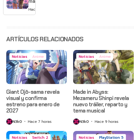
más de
GTA 6 en
Hace 1 día
agosto
con
estreno
anticipado
en Netflix
ARTÍCULOS RELACIONADOS
Noticias
Anime
Noticias
Anime
Giant Ojō-sama revela
Made in Abyss:
visual y confirma
Mezameru Shinpi revela
estreno para enero de
nuevo tráiler, reparto y
2027
tema musical
N3k0
Hace 7 horas
N3k0
Hace 9 horas
Noticias
Switch 2
Noticias
PlayStation 5