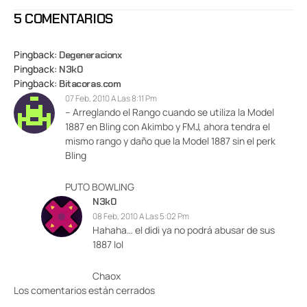
5 COMENTARIOS
Pingback:
Degeneracionx
Pingback:
N3k0
Pingback:
Bitacoras.com
07 Feb, 2010 A Las 8:11 Pm
– Arreglando el Rango cuando se utiliza la Model
1887 en Bling con Akimbo y FMJ, ahora tendra el
mismo rango y daño que la Model 1887 sin el perk
Bling
PUTO BOWLING
N3k0
08 Feb, 2010 A Las 5:02 Pm
Hahaha… el didi ya no podrá abusar de sus
1887 lol
Chaox
Los comentarios están cerrados