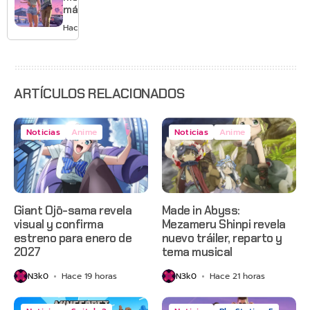
Mario
más de
GTA 6 en
Hace 2 días
agosto
con
estreno
anticipado
en Netflix
ARTÍCULOS RELACIONADOS
Noticias
Anime
Noticias
Anime
Giant Ojō-sama revela
Made in Abyss:
visual y confirma
Mezameru Shinpi revela
estreno para enero de
nuevo tráiler, reparto y
2027
tema musical
N3k0
Hace 19 horas
N3k0
Hace 21 horas