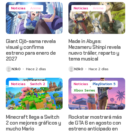
Noticias
Anime
Noticias
Anime
Giant Ojō-sama revela
Made in Abyss:
visual y confirma
Mezameru Shinpi revela
estreno para enero de
nuevo tráiler, reparto y
2027
tema musical
N3k0
Hace 2 días
N3k0
Hace 2 días
Noticias
Switch 2
Noticias
PlayStation 5
Xbox Series
Minecraft llega a Switch
Rockstar mostrará más
2 con mejores gráficos y
de GTA 6 en agosto con
mucho Mario
estreno anticipado en