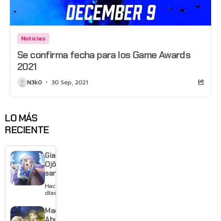
Noticias
Se confirma fecha para los Game Awards
2021
N3k0
30 Sep, 2021
LO MÁS
RECIENTE
Giant
Ojō-
sama
revela
Hace 3
visual y
días
confirma
estreno
Made in
para
Abyss: