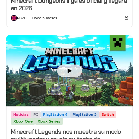
Minecraft Dungeons II ya es oficial y llegará
en 2026
N3k0
Hace 5 meses
Noticias
PC
PlayStation 4
PlayStation 5
Switch
Xbox One
Xbox Series
Minecraft Legends nos muestra su modo
multijugador y revela su fecha de