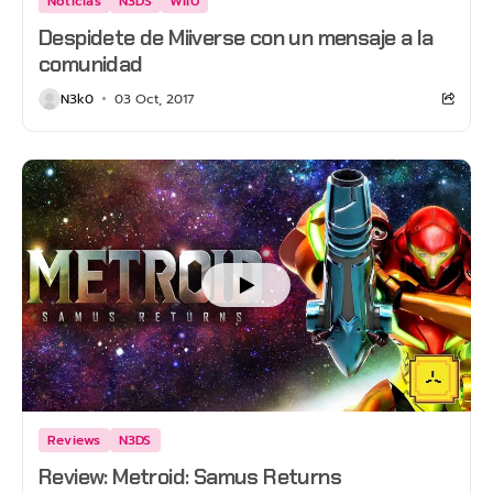
Noticias
N3DS
WiiU
Despidete de Miiverse con un mensaje a la
comunidad
N3k0
03 Oct, 2017
Reviews
N3DS
Review: Metroid: Samus Returns