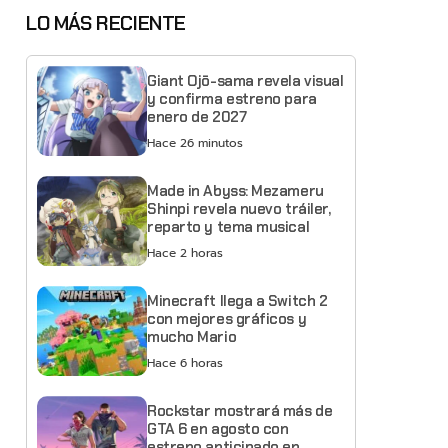
LO MÁS RECIENTE
Giant Ojō-sama revela visual
y confirma estreno para
enero de 2027
Hace 26 minutos
Made in Abyss: Mezameru
Shinpi revela nuevo tráiler,
reparto y tema musical
Hace 2 horas
Minecraft llega a Switch 2
con mejores gráficos y
mucho Mario
Hace 6 horas
Rockstar mostrará más de
GTA 6 en agosto con
estreno anticipado en