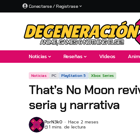
Conectarse / Registrase
Noticias
Reseñas
Vídeos
Anim
Noticias
PC
PlayStation 5
Xbox Series
That’s No Moon rev
seria y narrativa
Por
N3k0
Hace 2 meses
1 mins. de lectura