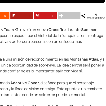
4
0
1
1
COMPARTIDOS
e
y
Team K1
, reveló un nuevo
Crossfire
durante
Summer
podrían esperar por el historial de la franquicia, esta entrega
rativa y en tercera persona, con un enfoque más
a a una misión de reconocimiento en las
Montañas Atlas
, y a
única oportunidad de sobrevivir. La idea central será poner a
de confiar no es lo importante: salir con vida sí.
llamado
Adaptive Cover
, diseñado para que el personaje
reno y la línea de visión enemiga. Esto apunta a un combate
rentamientos donde un solo error puede ser mortal.