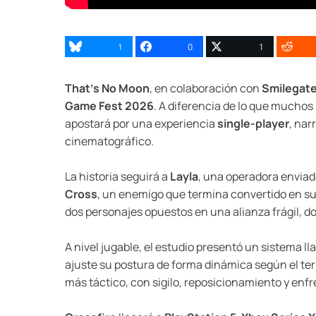
1
0
1
That’s No Moon
, en colaboración con
Smilegat
Game Fest 2026
. A diferencia de lo que muchos 
apostará por una experiencia
single-player
, nar
cinematográfico.
La historia seguirá a
Layla
, una operadora enviad
Cross
, un enemigo que termina convertido en su 
dos personajes opuestos en una alianza frágil, don
A nivel jugable, el estudio presentó un sistema 
ajuste su postura de forma dinámica según el ter
más táctico, con sigilo, reposicionamiento y enf