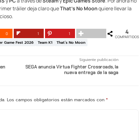
|S
y
PC
a través de
Steam
y
Epic Games Store
. Por ahora no
imer tráiler deja claro que
That’s No Moon
quiere llevar la
cioso.
4
0
1
1
COMPARTIDOS
r Game Fest 2026
Team K1
That’s No Moon
Siguiente publicación
 en
SEGA anuncia Virtua Fighter Crossroads, la
nueva entrega de la saga
da.
Los campos obligatorios están marcados con
*