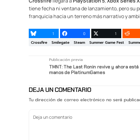
Crossfire
llegará a
PlayStation 5
,
Xbox Series X
tiene fecha ni ventana de lanzamiento, pero su pr
franquicia hacia un terreno más narrativo y ambi
1
0
1
Crossfire
Smilegate
Steam
Summer Game Fest
Summe
Publicación previa
TMNT: The Last Ronin revive y ahora está
manos de PlatinumGames
DEJA UN COMENTARIO
Tu dirección de correo electrónico no será publica