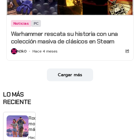
Noticias
PC
Warhammer rescata su historia con una
colección masiva de clásicos en Steam
N3k0
Hace 4 meses
Cargar más
LO MÁS
RECIENTE
Rockstar
mostrará
más de
GTA 6 en
Hace 16