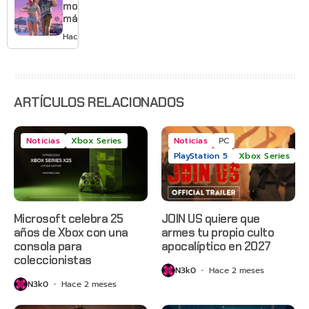
Mario
mostrará
más de
GTA 6 en
Hace 2 días
agosto
con
estreno
anticipado
en Netflix
ARTÍCULOS RELACIONADOS
Noticias
Xbox Series
Noticias
PC
PlayStation 5
Xbox Series
Microsoft celebra 25
JOIN US quiere que
años de Xbox con una
armes tu propio culto
consola para
apocalíptico en 2027
coleccionistas
N3k0
Hace 2 meses
N3k0
Hace 2 meses