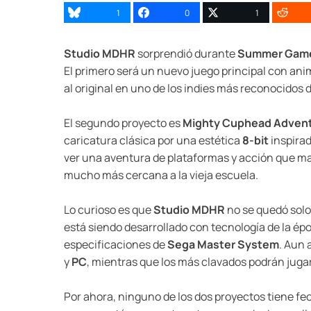
1
0
1
Studio MDHR
sorprendió durante
Summer Game
El primero será un nuevo juego principal con ani
al original en uno de los indies más reconocidos 
El segundo proyecto es
Mighty Cuphead Adven
caricatura clásica por una estética
8-bit
inspirad
ver una aventura de plataformas y acción que ma
mucho más cercana a la vieja escuela.
Lo curioso es que
Studio MDHR
no se quedó solo 
está siendo desarrollado con tecnología de la é
especificaciones de
Sega Master System
. Aun 
y
PC
, mientras que los más clavados podrán jugar
Por ahora, ninguno de los dos proyectos tiene fe