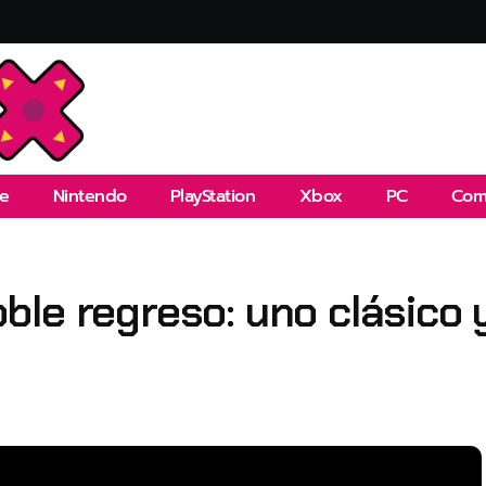
e
Nintendo
PlayStation
Xbox
PC
Com
le regreso: uno clásico 