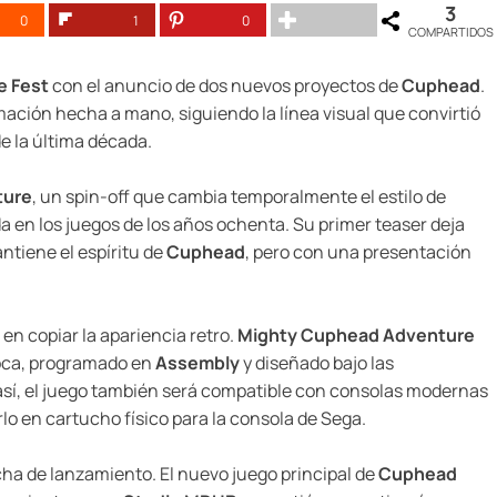
3
0
1
0
COMPARTIDOS
 Fest
con el anuncio de dos nuevos proyectos de
Cuphead
.
mación hecha a mano, siguiendo la línea visual que convirtió
de la última década.
ture
, un spin-off que cambia temporalmente el estilo de
a en los juegos de los años ochenta. Su primer teaser deja
ntiene el espíritu de
Cuphead
, pero con una presentación
en copiar la apariencia retro.
Mighty Cuphead Adventure
poca, programado en
Assembly
y diseñado bajo las
así, el juego también será compatible con consolas modernas
lo en cartucho físico para la consola de Sega.
cha de lanzamiento. El nuevo juego principal de
Cuphead