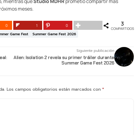
o, mientras que
Studio MDHR
prometió compartir más
próximos meses.
3
0
1
0
COMPARTIDOS
mmer Game Fest
Summer Game Fest 2026
Siguiente publicación
eal:
Alien: Isolation 2 revela su primer tráiler durante
Summer Game Fest 2026
da.
Los campos obligatorios están marcados con
*