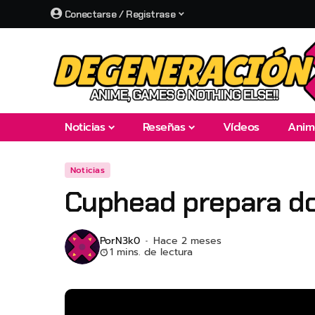
Conectarse / Registrase
Noticias
Reseñas
Vídeos
Anim
Noticias
Cuphead prepara dob
Por
N3k0
Hace 2 meses
1 mins. de lectura