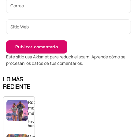
Este sitio usa Akismet para reducir el spam.
Aprende cómo se
procesan los datos de tus comentarios
.
LO MÁS
RECIENTE
Rockstar
mostrará
más de
GTA 6 en
Hace 15
agosto
horas
con
estreno
Moonlighte