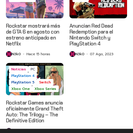
Rockstar mostrará más
Anuncian Red Dead
de GTA 6 en agosto con
Redemption para el
estreno anticipado en
Nintendo Switch y
Netflix
PlayStation 4
N3k0
Hace 15 horas
N3k0
07 Ago, 2023
Noticias
PC
PlayStation 4
PlayStation 5
Switch
Xbox One
Xbox Series
Rockstar Games anuncia
oficialmente Grand Theft
Auto: The Trilogy – The
Definitive Edition
N3k0
08 Oct, 2021