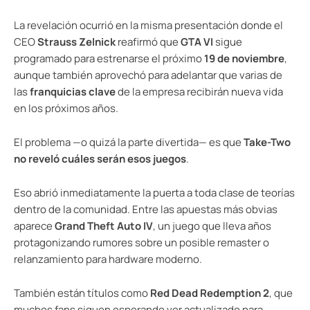
La revelación ocurrió en la misma presentación donde el
CEO
Strauss Zelnick
reafirmó que
GTA VI
sigue
programado para estrenarse el próximo
19 de noviembre
,
aunque también aprovechó para adelantar que varias de
las
franquicias clave
de la empresa recibirán nueva vida
en los próximos años.
El problema —o quizá la parte divertida— es que
Take-Two
no reveló cuáles serán esos juegos
.
Eso abrió inmediatamente la puerta a toda clase de teorías
dentro de la comunidad. Entre las apuestas más obvias
aparece
Grand Theft Auto IV
, un juego que lleva años
protagonizando rumores sobre un posible remaster o
relanzamiento para hardware moderno.
También están títulos como
Red Dead Redemption 2
, que
muchos fans siguen esperando ver actualizado para