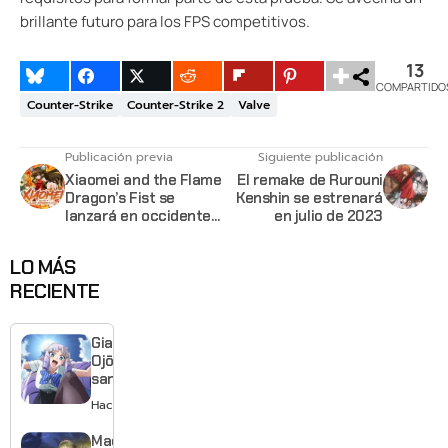
brillante futuro para los FPS competitivos.
13
COMPARTIDO
Counter-Strike
Counter-Strike 2
Valve
Publicación previa
Siguiente publicación
Xiaomei and the Flame
El remake de Rurouni
Dragon’s Fist se
Kenshin se estrenará
lanzará en occidente
en julio de 2023
el 31 de marzo
LO MÁS
RECIENTE
Giant
Ojō-
sama
revela
Hace 1 día
visual y
confirma
Made in