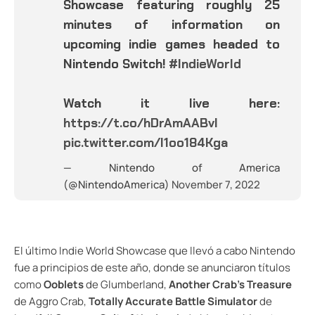
Showcase featuring roughly 25
minutes of information on
upcoming indie games headed to
Nintendo Switch!
#IndieWorld
Watch it live here:
https://t.co/hDrAmAABvI
pic.twitter.com/l1oo184Kga
— Nintendo of America
(@NintendoAmerica)
November 7, 2022
El último Indie World Showcase que llevó a cabo Nintendo
fue a principios de este año, donde se anunciaron títulos
como
Ooblets
de Glumberland,
Another Crab’s Treasure
de Aggro Crab,
Totally Accurate Battle Simulator
de