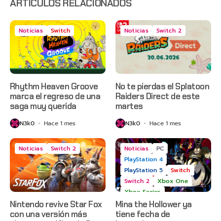
ARTÍCULOS RELACIONADOS
Noticias
Switch
Noticias
Switch 2
Rhythm Heaven Groove
No te pierdas el Splatoon
marca el regreso de una
Raiders Direct de este
saga muy querida
martes
N3k0
Hace 1 mes
N3k0
Hace 1 mes
Noticias
Switch 2
Noticias
PC
PlayStation 4
PlayStation 5
Switch
Switch 2
Xbox One
Xbox Series
Nintendo revive Star Fox
Mina the Hollower ya
con una versión más
tiene fecha de