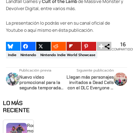
Landfall Games y
Cult of the Lamb
de Massive Monster y
Devolver Digital, entre varios más.
La presentación lo podrás ver en su canal oficial de
Youtube
o aquí mismo en ésta publicación.
16
COMPARTIDO
Indie
Nintendo
Nintendo Indie World Showcase
Publicación previa
Siguiente publicación
Nuevo video
Llegan más personajes
promocional para la
invitados a Dead Cells
segunda temporada
con el DLC Everyone is
del anime Kuma Kuma
Here Vol. II
Bear revela su fecha
LO MÁS
de estreno
RECIENTE
Rockstar
mostrará