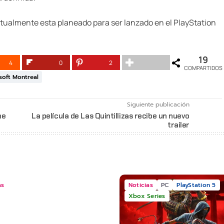
tualmente esta planeado para ser lanzado en el PlayStation
19
4
0
2
COMPARTIDOS
soft Montreal
Siguiente publicación
me
La película de Las Quintillizas recibe un nuevo
trailer
as
Noticias
PC
PlayStation 5
Xbox Series