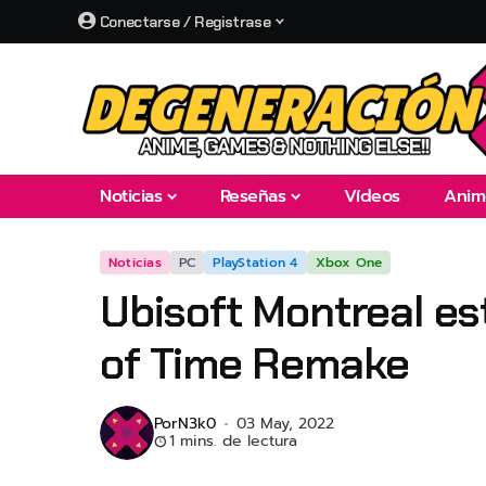
Conectarse / Registrase
Noticias
Reseñas
Vídeos
Anim
Noticias
PC
PlayStation 4
Xbox One
Ubisoft Montreal es
of Time Remake
Por
N3k0
03 May, 2022
1 mins. de lectura