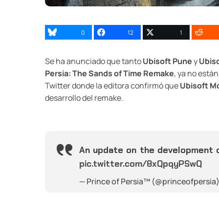
0
12
1
Se ha anunciado que tanto
Ubisoft Pune
y
Ubis
Persia: The Sands of Time Remake
, ya no están
Twitter donde la editora confirmó que
Ubisoft M
desarrollo del remake.
An update on the development o
pic.twitter.com/8xQpqyPSwQ
— Prince of Persia™ (@princeofpersia