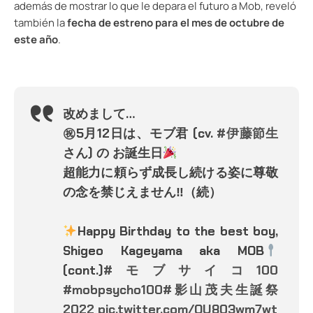
además de mostrar lo que le depara el futuro a Mob, reveló
también la
fecha de estreno para el mes de octubre de
este año
.
改めまして…
㊗5月12日は、モブ君 (cv.
#伊藤節生
さん) の お誕生日
超能力に頼らず成長し続ける姿に尊敬
の念を禁じえません‼（続）
Happy Birthday to the best boy,
Shigeo Kageyama aka MOB
(cont.)
#モブサイコ100
#mobpsycho100
#影山茂夫生誕祭
2022
pic.twitter.com/QU803wm7wt