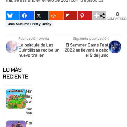
Kai
, se estrenó en enero de 2021 con 13 episodios.
8
COMPARTIDO
Uma Musume Pretty Derby
Publicación previa
Siguiente publicación
La película de Las
El Summer Game Fest
Quintillizas recibe un
2022 se llevará a cabo
nuevo trailer
el 9 de junio
LO MÁS
RECIENTE
Minecraft
llega a
Switch 2
con
Hace 3
mejores
horas
gráficos
y mucho
Rockstar