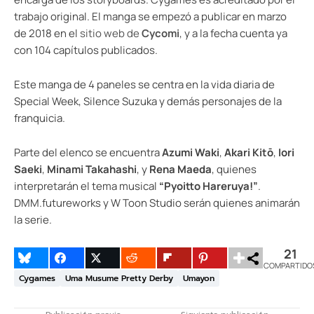
trabajo original. El manga se empezó a publicar en marzo
de 2018 en el
sitio web de
Cycomi
, y a la fecha cuenta ya
con 104 capítulos publicados.
Este manga de 4 paneles se centra en la vida diaria de
Special Week, Silence Suzuka y demás personajes de la
franquicia.
Parte del elenco se encuentra
Azumi Waki
,
Akari Kitō
,
Iori
Saeki
,
Minami Takahashi
, y
Rena Maeda
, quienes
interpretarán el tema musical
“Pyoitto Hareruya!”
.
DMM.futureworks y W Toon Studio serán quienes animarán
la serie.
21
COMPARTIDO
Cygames
Uma Musume Pretty Derby
Umayon