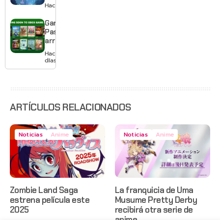
Switch 2 y
Hace 3 días
te deja
jugar un
Game
mes sin
Pass
pagar
arranca
suscripción
agosto
Hace 3
con
días
Gears of
War: E-
Day,
Grounded
2 y más
ARTÍCULOS RELACIONADOS
Noticias
Anime
Noticias
Anime
Zombie Land Saga
La franquicia de Uma
estrena película este
Musume Pretty Derby
2025
recibirá otra serie de
anime