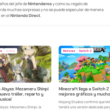
años del jefe de
Nintenderos
y como su regalo de
rda muchas sorpresas y no se puede especular de manera
 en el
Nintendo Direct
.
as
Anime
Noticias
Switch 2
n Abyss: Mezameru Shinpi
Minecraft llega a Switch 2
nuevo tráiler, reparto y
mejores gráficos y mucho
usical
Mojang Studios confirmó que Mi
Abyss: Mezameru Shinpi, la
tendrá una versión dedicada par