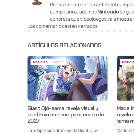
Precisamente un día antes del cumple
cumpleaños, además
Nintendo
se gua
concreta que vídeojuegos va a mostrar
Los comentarios están cerrados
ARTÍCULOS RELACIONADOS
Noticias
Anime
Notici
Giant Ojō-sama revela visual y
Made i
confirma estreno para enero de
revela 
2027
tema m
La adaptación al anime de Giant Ojō-
Made in 