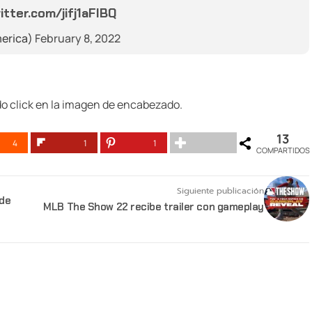
witter.com/jifj1aFIBQ
erica)
February 8, 2022
do click en la imagen de encabezado.
13
4
1
1
COMPARTIDOS
Siguiente publicación
 de
MLB The Show 22 recibe trailer con gameplay