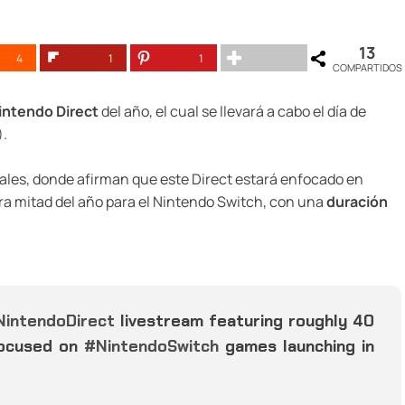
13
4
1
1
COMPARTIDOS
intendo Direct
del año, el cual se llevará a cabo el día de
.
iales, donde afirman que este Direct estará enfocado en
ra mitad del año para el Nintendo Switch, con una
duración
NintendoDirect
livestream featuring roughly 40
focused on
#NintendoSwitch
games launching in