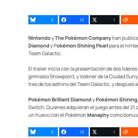
0
23
1
Nintendo
y
The Pokémon Company
han publica
Diamond
y P
okémon Shining Pearl
para el ninte
Team Galactic.
El trailer inicia con la presentación de dos lide
gimnasio Snowpoint, y Volkner de la Ciudad Suny
tres de los admins del Team Galactic, y después a 
Pokémon Brilliant Diamond
y
Pokémon Shining
Switch. Quienes adquieran el juego antes del 21 d
un huevo con el Pokémon
Manaphy
como bonus
0
23
1