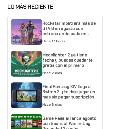
LO MÁS RECIENTE
Rockstar mostrará más de
GTA 6 en agosto con
estreno anticipado en
Netflix
Hace 17 horas
Moonlighter 2 ya tiene
fecha y puedes quedarte
gratis con el primero
Hace 2 días
Final Fantasy XIV llega a
Switch 2 y te deja jugar un
mes sin pagar suscripción
Hace 3 días
Game Pass arranca agosto
con Gears of War: E-Day,
Grounded 2 y más