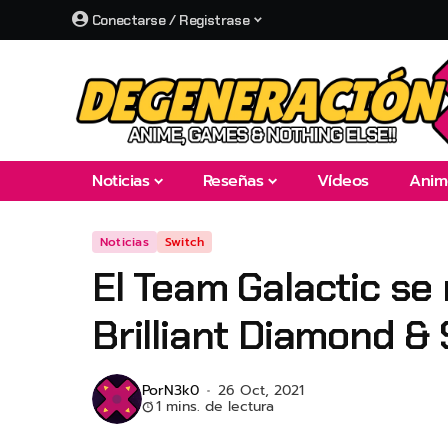
Conectarse / Registrase
Noticias
Reseñas
Vídeos
Anim
Noticias
Switch
El Team Galactic se
Brilliant Diamond & 
Por
N3k0
26 Oct, 2021
1 mins. de lectura