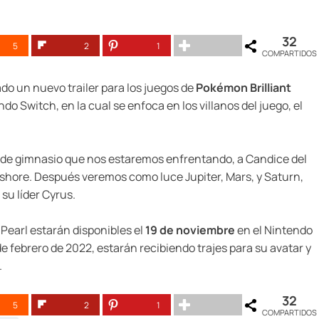
32
5
2
1
COMPARTIDOS
do un nuevo trailer para los juegos de
Pokémon Brilliant
ndo Switch, en la cual se enfoca en los villanos del juego, el
res de gimnasio que nos estaremos enfrentando, a Candice del
shore. Después veremos como luce Jupiter, Mars, y Saturn,
su líder Cyrus.
Pearl estarán disponibles el
19 de noviembre
en el Nintendo
e febrero de 2022, estarán recibiendo trajes para su avatar y
.
32
5
2
1
COMPARTIDOS