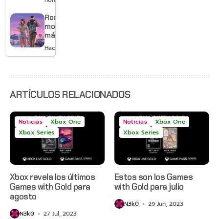
horas
gráficos
y mucho
Rockstar
Mario
mostrará
más de
GTA 6 en
Hace 1 día
agosto
con
estreno
anticipado
en Netflix
ARTÍCULOS RELACIONADOS
Noticias
Xbox One
Noticias
Xbox One
Xbox Series
Xbox Series
Xbox revela los últimos
Estos son los Games
Games with Gold para
with Gold para julio
agosto
N3k0
29 Jun, 2023
N3k0
27 Jul, 2023