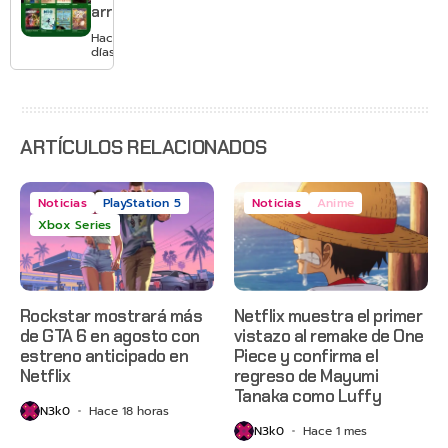
pagar
arranca
suscripción
agosto
Hace 3
con
días
Gears of
War: E-
Day,
Grounded
2 y más
ARTÍCULOS RELACIONADOS
Noticias
PlayStation 5
Noticias
Anime
Xbox Series
Rockstar mostrará más
Netflix muestra el primer
de GTA 6 en agosto con
vistazo al remake de One
estreno anticipado en
Piece y confirma el
Netflix
regreso de Mayumi
Tanaka como Luffy
N3k0
Hace 18 horas
N3k0
Hace 1 mes