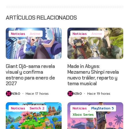
estreno
anticipado
en Netflix
ARTÍCULOS RELACIONADOS
Noticias
Anime
Noticias
Anime
Giant Ojō-sama revela
Made in Abyss:
visual y confirma
Mezameru Shinpi revela
estreno para enero de
nuevo tráiler, reparto y
2027
tema musical
N3k0
Hace 17 horas
N3k0
Hace 19 horas
Noticias
Switch 2
Noticias
PlayStation 5
Xbox Series