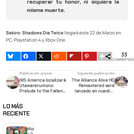
recuperar tu honor, ni siquiera la
misma muerte.
Sekiro: Shadows Die Twice
llegará este 22 de Marzo en
PC, Playstation 4 y Xbox One.
33
COMPARTIDO
Publicación previa
Siguiente publicación
NIS America localizará
The Alliance Alive HD
Utawarerumono:
Remastered será
Prelude to the Fallen
lanzado en nuestra
en América y Europa
región para PC, PS4 y
para principios de
Switch
LO MÁS
2020
RECIENTE
Moonlighte