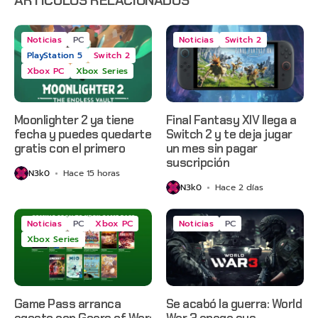
ARTÍCULOS RELACIONADOS
Noticias
PC
Noticias
Switch 2
PlayStation 5
Switch 2
Xbox PC
Xbox Series
Moonlighter 2 ya tiene
Final Fantasy XIV llega a
fecha y puedes quedarte
Switch 2 y te deja jugar
gratis con el primero
un mes sin pagar
suscripción
N3k0
Hace 15 horas
N3k0
Hace 2 días
Noticias
PC
Xbox PC
Noticias
PC
Xbox Series
Game Pass arranca
Se acabó la guerra: World