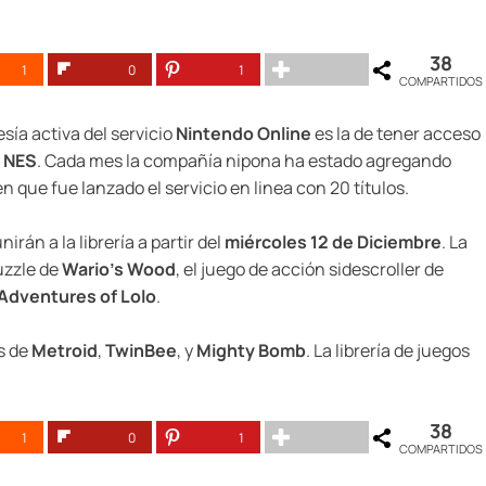
38
1
0
1
COMPARTIDOS
ía activa del servicio
Nintendo Online
es la de tener acceso
a NES
. Cada mes la compañía nipona ha estado agregando
 que fue lanzado el servicio en linea con 20 títulos.
irán a la librería a partir del
miércoles 12 de Diciembre
. La
uzzle de
Wario’s Wood
, el juego de acción sidescroller de
Adventures of Lolo
.
s de
Metroid
,
TwinBee
, y
Mighty Bomb
. La librería de juegos
38
1
0
1
COMPARTIDOS