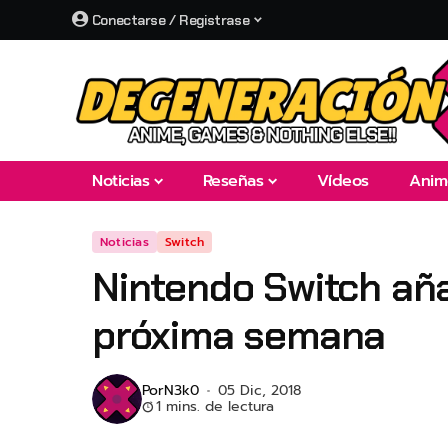
Conectarse / Registrase
Noticias
Reseñas
Vídeos
Anim
Noticias
Switch
Nintendo Switch aña
próxima semana
Por
N3k0
05 Dic, 2018
1 mins. de lectura