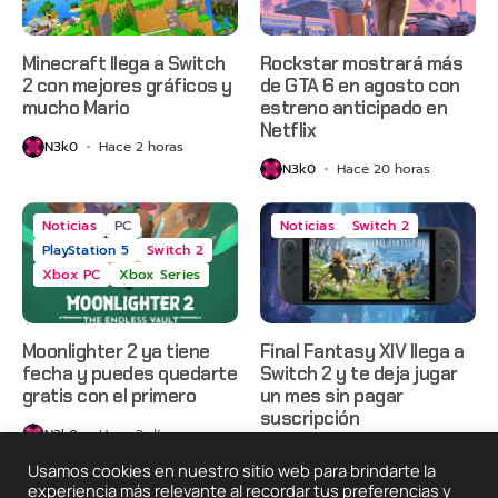
Minecraft llega a Switch
Rockstar mostrará más
2 con mejores gráficos y
de GTA 6 en agosto con
mucho Mario
estreno anticipado en
Netflix
N3k0
Hace 2 horas
N3k0
Hace 20 horas
Noticias
PC
Noticias
Switch 2
PlayStation 5
Switch 2
Xbox PC
Xbox Series
Moonlighter 2 ya tiene
Final Fantasy XIV llega a
fecha y puedes quedarte
Switch 2 y te deja jugar
gratis con el primero
un mes sin pagar
suscripción
N3k0
Hace 2 días
N3k0
Hace 3 días
Usamos cookies en nuestro sitio web para brindarte la
experiencia más relevante al recordar tus preferencias y