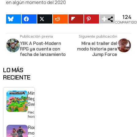
en algún momento del 2020
124
COMPARTIDO
Publicación previa
Siguiente publicación
YIIK: A Post-Modern
Mira el trailer del
RPG ya cuenta con
modo historia para
fecha de lanzamiento
Jump Force
LO MÁS
RECIENTE
Minecraft
llega a
Switch 2
con
Hace 2
mejores
horas
gráficos
y mucho
Rockstar
Mario
mostrará